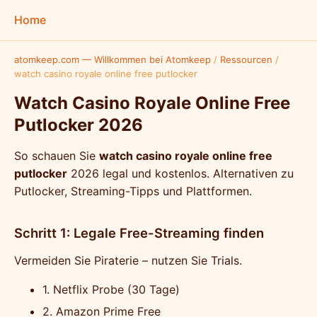
Home
atomkeep.com — Willkommen bei Atomkeep
/
Ressourcen
/
watch casino royale online free putlocker
Watch Casino Royale Online Free
Putlocker 2026
So schauen Sie
watch casino royale online free
putlocker
2026 legal und kostenlos. Alternativen zu
Putlocker, Streaming-Tipps und Plattformen.
Schritt 1: Legale Free-Streaming finden
Vermeiden Sie Piraterie – nutzen Sie Trials.
1. Netflix Probe (30 Tage)
2. Amazon Prime Free