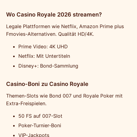
Wo Casino Royale 2026 streamen?
Legale Plattformen wie Netflix, Amazon Prime plus
Fmovies-Alternativen. Qualität HD/4K.
Prime Video: 4K UHD
Netflix: Mit Untertiteln
Disney+: Bond-Sammlung
Casino-Boni zu Casino Royale
Themen-Slots wie Bond 007 und Royale Poker mit
Extra-Freispielen.
50 FS auf 007-Slot
Poker-Turnier-Boni
VIP-Jackpots