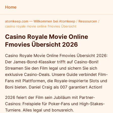
Home
atomkeep.com — Willkommen bei Atomkeep
/
Ressourcen
/
casino royale movie online fmovies Übersicht
Casino Royale Movie Online
Fmovies Übersicht 2026
Casino Royale Movie Online Fmovies Übersicht 2026:
Der James-Bond-Klassiker trifft auf Casino-Boni!
Streamen Sie den Film legal und sichern Sie sich
exklusive Casino-Deals. Unsere Guide verbindet Film-
Fans mit Plattformen, die Royale-inspirierte Slots und
Boni bieten. Daniel Craig als 007 garantiert Action!
2026 feiert der Film sein Jubiläum mit Partner-
Casinos: Freispiele für Poker-Fans und High-Stakes-
Turniere. Alles legal und bonusreich.