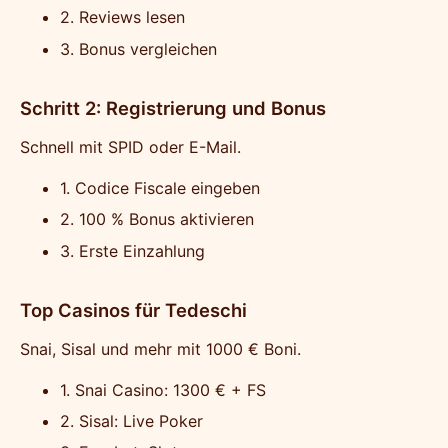
2. Reviews lesen
3. Bonus vergleichen
Schritt 2: Registrierung und Bonus
Schnell mit SPID oder E-Mail.
1. Codice Fiscale eingeben
2. 100 % Bonus aktivieren
3. Erste Einzahlung
Top Casinos für Tedeschi
Snai, Sisal und mehr mit 1000 € Boni.
1. Snai Casino: 1300 € + FS
2. Sisal: Live Poker