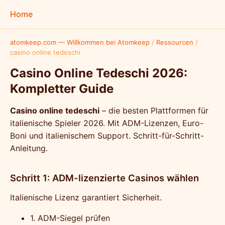
Home
atomkeep.com — Willkommen bei Atomkeep
/
Ressourcen
/
casino online tedeschi
Casino Online Tedeschi 2026:
Kompletter Guide
Casino online tedeschi
– die besten Plattformen für
italienische Spieler 2026. Mit ADM-Lizenzen, Euro-
Boni und italienischem Support. Schritt-für-Schritt-
Anleitung.
Schritt 1: ADM-lizenzierte Casinos wählen
Italienische Lizenz garantiert Sicherheit.
1. ADM-Siegel prüfen