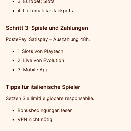
3. Eurobet: Slots
4. Lottomatica: Jackpots
Schritt 3: Spiele und Zahlungen
PostePay, Satispay – Auszahlung 48h.
1. Slots von Playtech
2. Live von Evolution
3. Mobile App
Tipps für italienische Spieler
Setzen Sie limiti e giocare responsabile.
Bonusbedingungen lesen
VPN nicht nötig