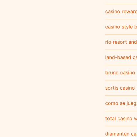
casino reward
casino style 
rio resort an
land-based c
bruno casino 
sortis casino
como se juega
total casino 
diamanten cas