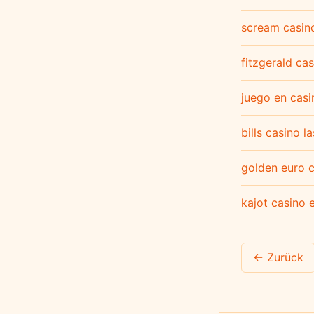
scream casin
fitzgerald ca
juego en casi
bills casino 
golden euro 
kajot casino 
← Zurück