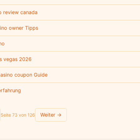
o review canada
sino owner Tipps
no
las vegas 2026
casino coupon Guide
erfahrung
Weiter →
Seite 73 von 126