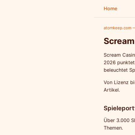
Home
atomkeep.com —
Scream
Scream Casino
2026 punktet 
beleuchtet Sp
Von Lizenz bi
Artikel.
Spieleport
Über 3.000 Sl
Themen.