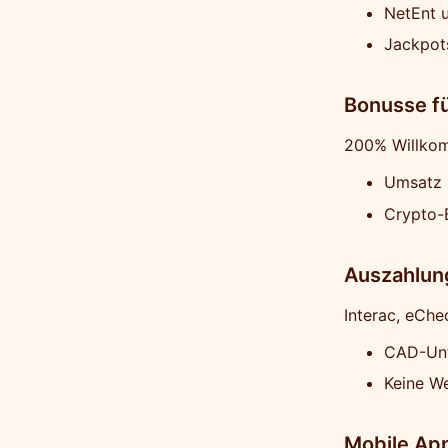
NetEnt 
Jackpot
Bonusse fü
200% Willkom
Umsatz
Crypto-
Auszahlun
Interac, eChe
CAD-Unt
Keine W
Mobile App