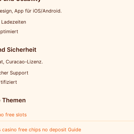
sign, App für iOS/Android.
 Ladezeiten
ptimiert
d Sicherheit
t, Curacao-Lizenz.
cher Support
ifiziert
e Themen
o free slots
s casino free chips no deposit Guide