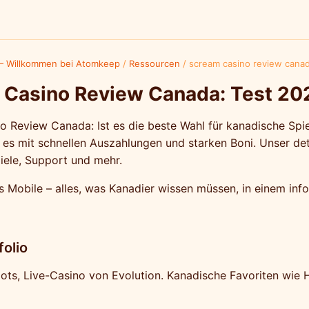
 Willkommen bei Atomkeep
/
Ressourcen
/
scream casino review cana
 Casino Review Canada: Test 20
 Review Canada: Ist es die beste Wahl für kanadische Spie
es mit schnellen Auszahlungen und starken Boni. Unser deta
iele, Support und mehr.
s Mobile – alles, was Kanadier wissen müssen, in einem inf
folio
ots, Live-Casino von Evolution. Kanadische Favoriten wie