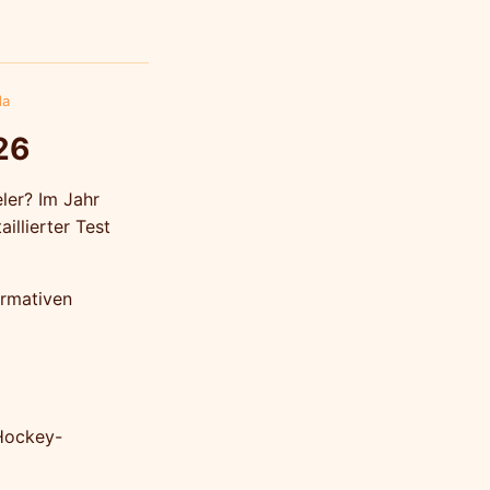
da
26
ler? Im Jahr
illierter Test
ormativen
 Hockey-