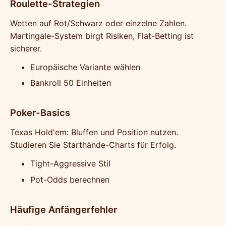
Roulette-Strategien
Wetten auf Rot/Schwarz oder einzelne Zahlen.
Martingale-System birgt Risiken, Flat-Betting ist
sicherer.
Europäische Variante wählen
Bankroll 50 Einheiten
Poker-Basics
Texas Hold'em: Bluffen und Position nutzen.
Studieren Sie Starthände-Charts für Erfolg.
Tight-Aggressive Stil
Pot-Odds berechnen
Häufige Anfängerfehler