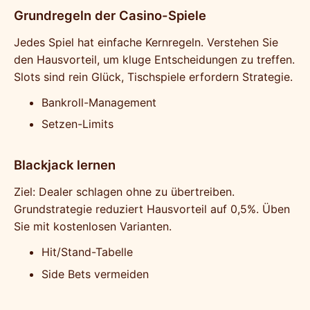
Grundregeln der Casino-Spiele
Jedes Spiel hat einfache Kernregeln. Verstehen Sie
den Hausvorteil, um kluge Entscheidungen zu treffen.
Slots sind rein Glück, Tischspiele erfordern Strategie.
Bankroll-Management
Setzen-Limits
Blackjack lernen
Ziel: Dealer schlagen ohne zu übertreiben.
Grundstrategie reduziert Hausvorteil auf 0,5%. Üben
Sie mit kostenlosen Varianten.
Hit/Stand-Tabelle
Side Bets vermeiden