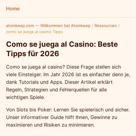
Home
atomkeep.com — Willkommen bei Atomkeep
/
Ressourcen
/
como se juega al casino Tipps
Como se juega al Casino: Beste
Tipps für 2026
Como se juega al casino? Diese Frage stellen sich
viele Einsteiger. Im Jahr 2026 ist es einfacher denn je,
dank Tutorials und Apps. Dieser Artikel erklärt
Regeln, Strategien und Fehlerquellen für alle
wichtigen Spiele.
Von Slots bis Poker: Lernen Sie spielerisch und sicher.
Unser informativer Guide hilft Ihnen, Gewinne zu
maximieren und Risiken zu minimieren.