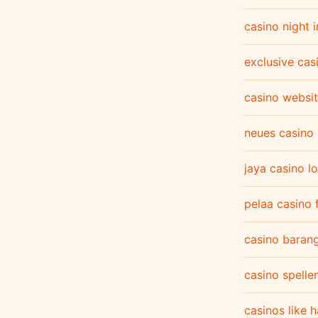
casino night i
exclusive cas
casino websi
neues casino
jaya casino l
pelaa casino 
casino baran
casino spelle
casinos like 