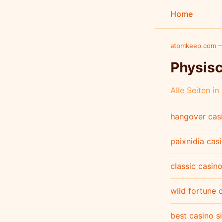
Home
atomkeep.com —
Physis
Alle Seiten in
hangover cas
paixnidia cas
classic casin
wild fortune 
best casino si