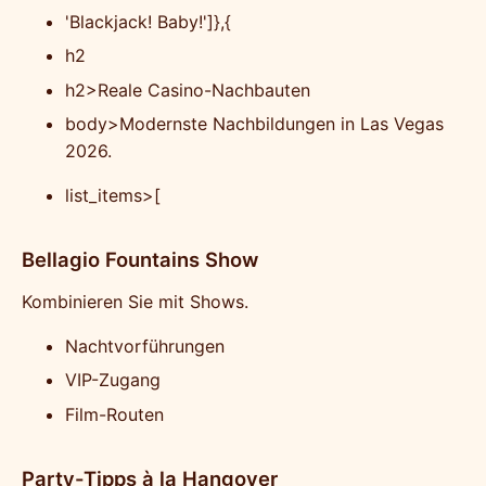
'Blackjack! Baby!']},{
h2
h2>Reale Casino-Nachbauten
body>Modernste Nachbildungen in Las Vegas
2026.
list_items>[
Bellagio Fountains Show
Kombinieren Sie mit Shows.
Nachtvorführungen
VIP-Zugang
Film-Routen
Party-Tipps à la Hangover