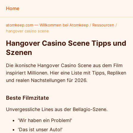
Home
atomkeep.com — Willkommen bei Atomkeep
/
Ressourcen
/
hangover casino scene
Hangover Casino Scene Tipps und
Szenen
Die ikonische Hangover Casino Scene aus dem Film
inspiriert Millionen. Hier eine Liste mit Tipps, Repliken
und realen Nachstellungen für 2026.
Beste Filmzitate
Unvergessliche Lines aus der Bellagio-Szene.
'Wir haben ein Problem!'
'Das ist unser Auto!'