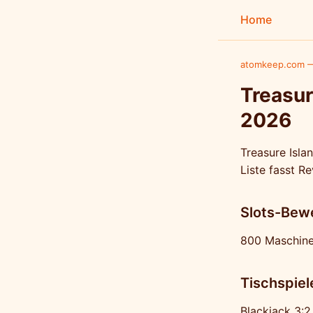
Home
atomkeep.com —
Treasur
2026
Treasure Isla
Liste fasst R
Slots-Bew
800 Maschinen
Tischspie
Blackjack 3:2,