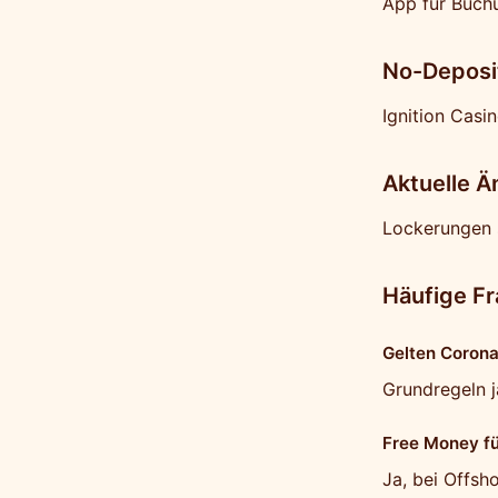
App für Buch
No-Deposit
Ignition Casi
Aktuelle 
Lockerungen 
Häufige F
Gelten Coron
Grundregeln j
Free Money fü
Ja, bei Offsh