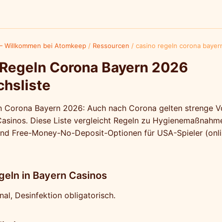
 Willkommen bei Atomkeep
/
Ressourcen
/
casino regeln corona bayer
 Regeln Corona Bayern 2026
chsliste
n Corona Bayern 2026: Auch nach Corona gelten strenge Vo
Casinos. Diese Liste vergleicht Regeln zu Hygienemaßnahm
nd Free-Money-No-Deposit-Optionen für USA-Spieler (onlin
eln in Bayern Casinos
al, Desinfektion obligatorisch.