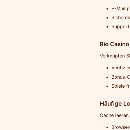
E-Mail p
Sichere
Support
Rio Casino
Verknüpfen Si
Verifizi
Bonus-C
Spiele f
Häufige L
Cache leeren,
Browser