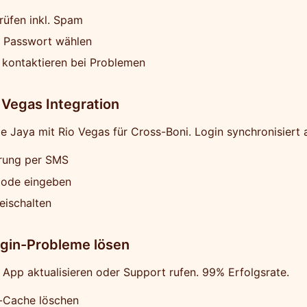
rüfen inkl. Spam
s Passwort wählen
 kontaktieren bei Problemen
 Vegas Integration
e Jaya mit Rio Vegas für Cross-Boni. Login synchronisiert 
erung per SMS
ode eingeben
reischalten
ogin-Probleme lösen
 App aktualisieren oder Support rufen. 99% Erfolgsrate.
-Cache löschen