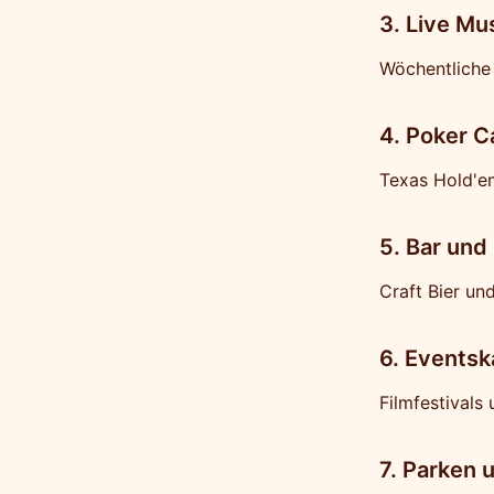
3. Live Mu
Wöchentliche 
4. Poker 
Texas Hold'em
5. Bar und
Craft Bier u
6. Events
Filmfestivals
7. Parken