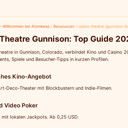
 Willkommen bei Atomkeep
/
Ressourcen
/
casino theatre (gunnison G
 Theatre Gunnison: Top Guide 20
eatre in Gunnison, Colorado, verbindet Kino und Casino 2
vents, Spiele und Besucher-Tipps in kurzen Profilen.
sches Kino-Angebot
rt-Deco-Theater mit Blockbustern und Indie-Filmen.
nd Video Poker
 mit lokalen Jackpots. Ab 0,25 USD.