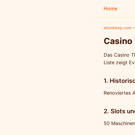
Home
atomkeep.com —
Casino
Das Casino Th
Liste zeigt E
1. Histori
Renoviertes A
2. Slots u
50 Maschinen