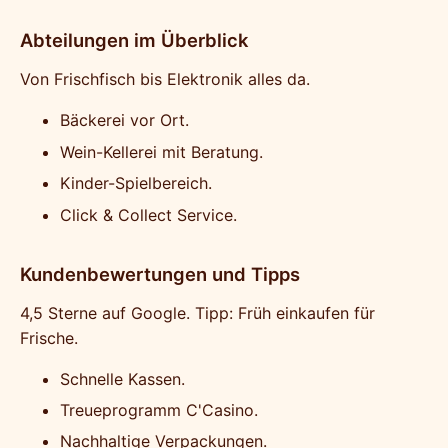
Abteilungen im Überblick
Von Frischfisch bis Elektronik alles da.
Bäckerei vor Ort.
Wein-Kellerei mit Beratung.
Kinder-Spielbereich.
Click & Collect Service.
Kundenbewertungen und Tipps
4,5 Sterne auf Google. Tipp: Früh einkaufen für
Frische.
Schnelle Kassen.
Treueprogramm C'Casino.
Nachhaltige Verpackungen.