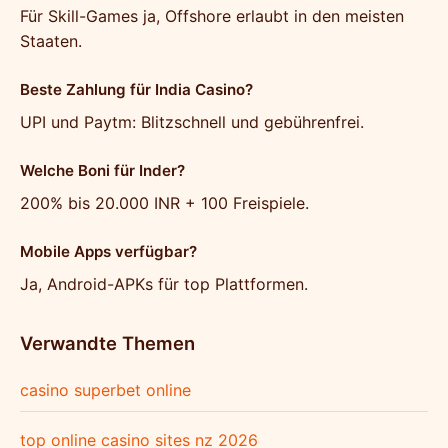
Für Skill-Games ja, Offshore erlaubt in den meisten
Staaten.
Beste Zahlung für India Casino?
UPI und Paytm: Blitzschnell und gebührenfrei.
Welche Boni für Inder?
200% bis 20.000 INR + 100 Freispiele.
Mobile Apps verfügbar?
Ja, Android-APKs für top Plattformen.
Verwandte Themen
casino superbet online
top online casino sites nz 2026