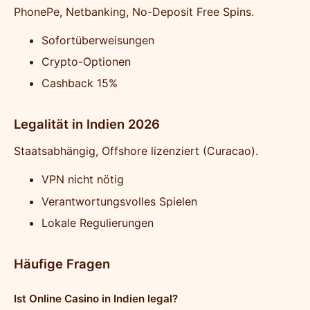
PhonePe, Netbanking, No-Deposit Free Spins.
Sofortüberweisungen
Crypto-Optionen
Cashback 15%
Legalität in Indien 2026
Staatsabhängig, Offshore lizenziert (Curacao).
VPN nicht nötig
Verantwortungsvolles Spielen
Lokale Regulierungen
Häufige Fragen
Ist Online Casino in Indien legal?