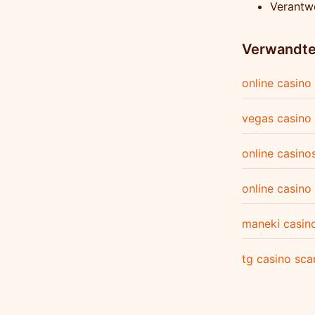
Verantw
Verwandt
online casino
vegas casino 
online casino
online casino
maneki casino
tg casino sc