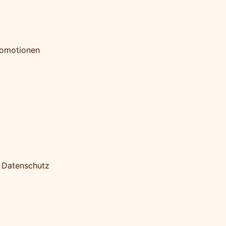
Promotionen
d Datenschutz