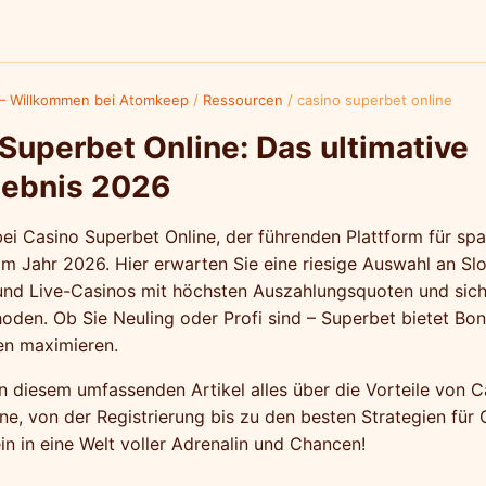
 Willkommen bei Atomkeep
/
Ressourcen
/
casino superbet online
Superbet Online: Das ultimative
lebnis 2026
i Casino Superbet Online, der führenden Plattform für sp
im Jahr 2026. Hier erwarten Sie eine riesige Auswahl an Slo
 und Live-Casinos mit höchsten Auszahlungsquoten und sic
den. Ob Sie Neuling oder Profi sind – Superbet bietet Boni,
en maximieren.
in diesem umfassenden Artikel alles über die Vorteile von C
ne, von der Registrierung bis zu den besten Strategien für
in in eine Welt voller Adrenalin und Chancen!