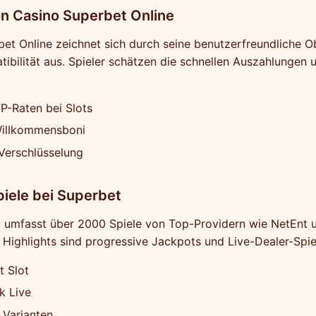
on Casino Superbet Online
et Online zeichnet sich durch seine benutzerfreundliche O
ibilität aus. Spieler schätzen die schnellen Auszahlungen 
P-Raten bei Slots
illkommensboni
Verschlüsselung
piele bei Superbet
k umfasst über 2000 Spiele von Top-Providern wie NetEnt 
Highlights sind progressive Jackpots und Live-Dealer-Spie
t Slot
k Live
 Varianten