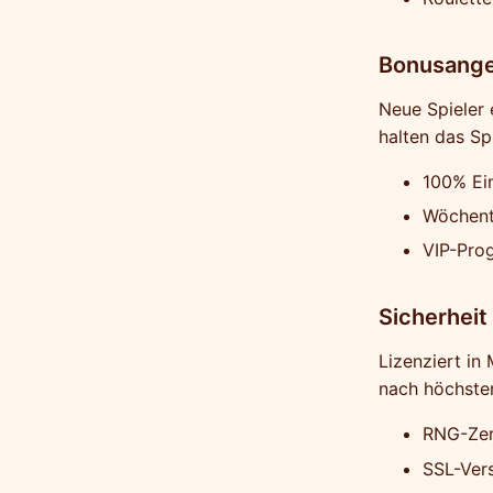
Bonusange
Neue Spieler 
halten das Sp
100% Ei
Wöchent
VIP-Pr
Sicherheit
Lizenziert in
nach höchste
RNG-Zert
SSL-Ver