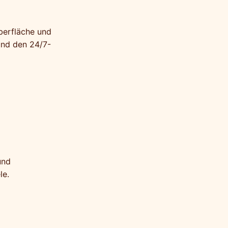
berfläche und
und den 24/7-
und
le.