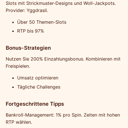
Slots mit Strickmuster-Designs und Woll-Jackpots.
Provider: Yggdrasil.
Über 50 Themen-Slots
RTP bis 97%
Bonus-Strategien
Nutzen Sie 200% Einzahlungsbonus. Kombinieren mit
Freispielen.
Umsatz optimieren
Tägliche Challenges
Fortgeschrittene Tipps
Bankroll-Management: 1% pro Spin. Zeiten mit hohen
RTP wählen.