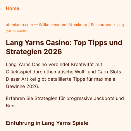
Home
atomkeep.com — Willkommen bei Atomkeep
/
Ressourcen
/
lang
yarns casino
Lang Yarns Casino: Top Tipps und
Strategien 2026
Lang Yarns Casino verbindet Kreativität mit
Glücksspiel durch thematische Woll- und Garn-Slots.
Dieser Artikel gibt detaillierte Tipps für maximale
Gewinne 2026.
Erfahren Sie Strategien für progressive Jackpots und
Boni.
Einführung in Lang Yarns Spiele