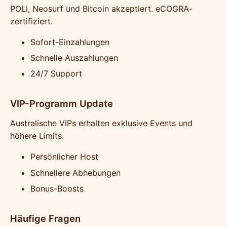
POLi, Neosurf und Bitcoin akzeptiert. eCOGRA-
zertifiziert.
Sofort-Einzahlungen
Schnelle Auszahlungen
24/7 Support
VIP-Programm Update
Australische VIPs erhalten exklusive Events und
höhere Limits.
Persönlicher Host
Schnellere Abhebungen
Bonus-Boosts
Häufige Fragen