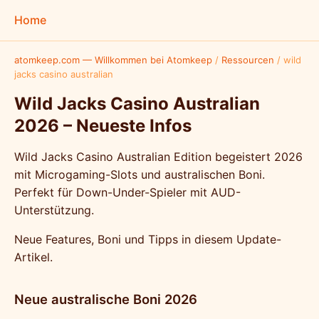
Home
atomkeep.com — Willkommen bei Atomkeep
/
Ressourcen
/
wild
jacks casino australian
Wild Jacks Casino Australian
2026 – Neueste Infos
Wild Jacks Casino Australian Edition begeistert 2026
mit Microgaming-Slots und australischen Boni.
Perfekt für Down-Under-Spieler mit AUD-
Unterstützung.
Neue Features, Boni und Tipps in diesem Update-
Artikel.
Neue australische Boni 2026