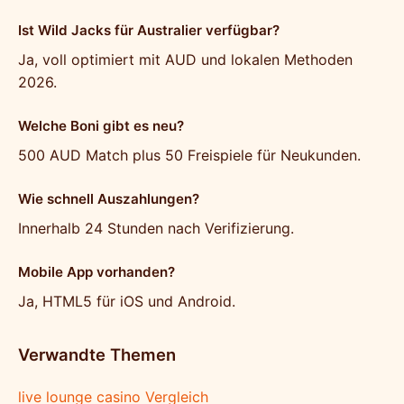
Ist Wild Jacks für Australier verfügbar?
Ja, voll optimiert mit AUD und lokalen Methoden
2026.
Welche Boni gibt es neu?
500 AUD Match plus 50 Freispiele für Neukunden.
Wie schnell Auszahlungen?
Innerhalb 24 Stunden nach Verifizierung.
Mobile App vorhanden?
Ja, HTML5 für iOS und Android.
Verwandte Themen
live lounge casino Vergleich