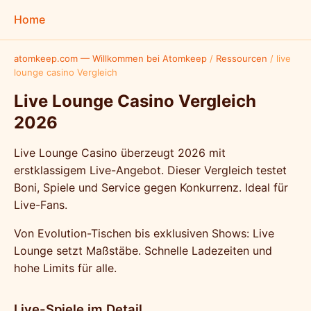
Home
atomkeep.com — Willkommen bei Atomkeep
/
Ressourcen
/
live
lounge casino Vergleich
Live Lounge Casino Vergleich
2026
Live Lounge Casino überzeugt 2026 mit
erstklassigem Live-Angebot. Dieser Vergleich testet
Boni, Spiele und Service gegen Konkurrenz. Ideal für
Live-Fans.
Von Evolution-Tischen bis exklusiven Shows: Live
Lounge setzt Maßstäbe. Schnelle Ladezeiten und
hohe Limits für alle.
Live-Spiele im Detail