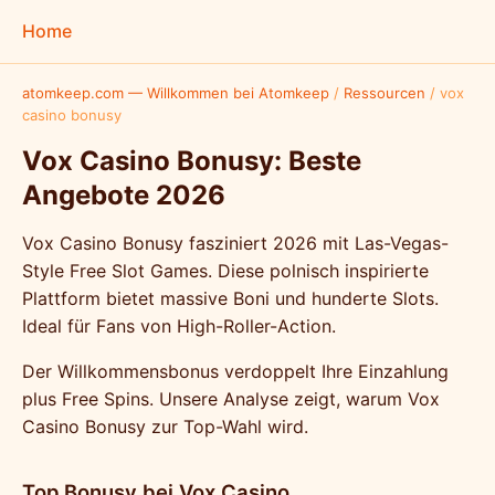
Home
atomkeep.com — Willkommen bei Atomkeep
/
Ressourcen
/
vox
casino bonusy
Vox Casino Bonusy: Beste
Angebote 2026
Vox Casino Bonusy fasziniert 2026 mit Las-Vegas-
Style Free Slot Games. Diese polnisch inspirierte
Plattform bietet massive Boni und hunderte Slots.
Ideal für Fans von High-Roller-Action.
Der Willkommensbonus verdoppelt Ihre Einzahlung
plus Free Spins. Unsere Analyse zeigt, warum Vox
Casino Bonusy zur Top-Wahl wird.
Top Bonusy bei Vox Casino