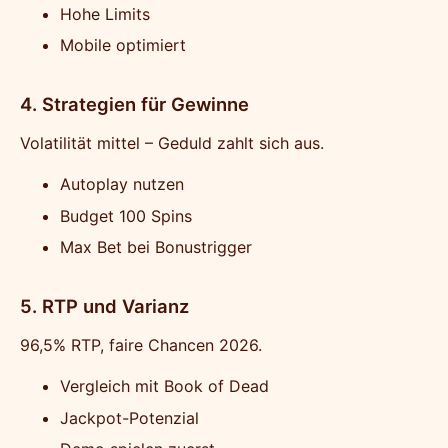
Hohe Limits
Mobile optimiert
4. Strategien für Gewinne
Volatilität mittel – Geduld zahlt sich aus.
Autoplay nutzen
Budget 100 Spins
Max Bet bei Bonustrigger
5. RTP und Varianz
96,5% RTP, faire Chancen 2026.
Vergleich mit Book of Dead
Jackpot-Potenzial