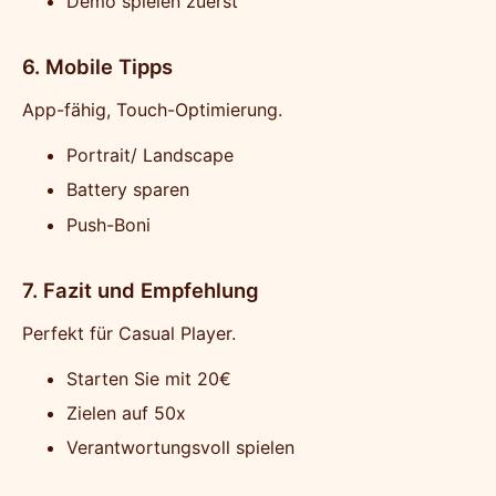
Demo spielen zuerst
6. Mobile Tipps
App-fähig, Touch-Optimierung.
Portrait/ Landscape
Battery sparen
Push-Boni
7. Fazit und Empfehlung
Perfekt für Casual Player.
Starten Sie mit 20€
Zielen auf 50x
Verantwortungsvoll spielen