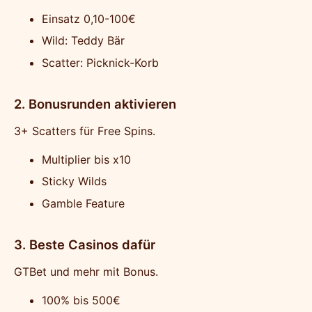
Einsatz 0,10-100€
Wild: Teddy Bär
Scatter: Picknick-Korb
2. Bonusrunden aktivieren
3+ Scatters für Free Spins.
Multiplier bis x10
Sticky Wilds
Gamble Feature
3. Beste Casinos dafür
GTBet und mehr mit Bonus.
100% bis 500€