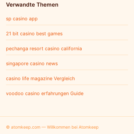
Verwandte Themen
sp casino app
21 bit casino best games
pechanga resort casino california
singapore casino news
casino life magazine Vergleich
voodoo casino erfahrungen Guide
© atomkeep.com — Willkommen bei Atomkeep