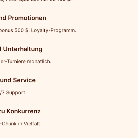
nd Promotionen
onus 500 $, Loyalty-Programm.
d Unterhaltung
er-Turniere monatlich.
 und Service
4/7 Support.
zu Konkurrenz
-Chunk in Vielfalt.