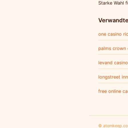
Starke Wahl f
Verwandt
one casino ri
palms crown 
levand casin
longstreet in
free online c
© atomkeep.co