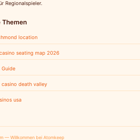
ür Regionalspieler.
e Themen
chmond location
casino seating map 2026
o Guide
n casino death valley
asinos usa
m — Willkommen bei Atomkeep