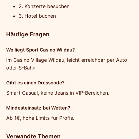
2. Konzerte besuchen
3. Hotel buchen
Häufige Fragen
Wo liegt Sport Casino Wildau?
Im Casino Village Wildau, leicht erreichbar per Auto
oder S-Bahn.
Gibt es einen Dresscode?
Smart Casual, keine Jeans in VIP-Bereichen.
Mindesteinsatz bei Wetten?
Ab 1€, hohe Limits für Profis.
Verwandte Themen