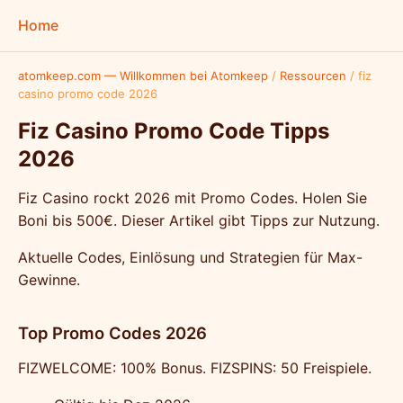
Home
atomkeep.com — Willkommen bei Atomkeep
/
Ressourcen
/
fiz
casino promo code 2026
Fiz Casino Promo Code Tipps
2026
Fiz Casino rockt 2026 mit Promo Codes. Holen Sie
Boni bis 500€. Dieser Artikel gibt Tipps zur Nutzung.
Aktuelle Codes, Einlösung und Strategien für Max-
Gewinne.
Top Promo Codes 2026
FIZWELCOME: 100% Bonus. FIZSPINS: 50 Freispiele.