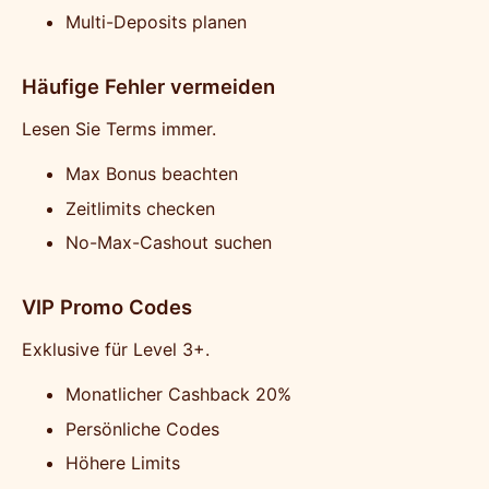
Multi-Deposits planen
Häufige Fehler vermeiden
Lesen Sie Terms immer.
Max Bonus beachten
Zeitlimits checken
No-Max-Cashout suchen
VIP Promo Codes
Exklusive für Level 3+.
Monatlicher Cashback 20%
Persönliche Codes
Höhere Limits