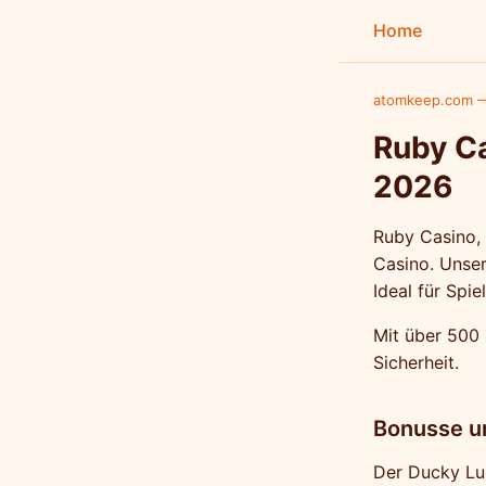
Home
atomkeep.com —
Ruby Ca
2026
Ruby Casino, 
Casino. Unser
Ideal für Spi
Mit über 500 
Sicherheit.
Bonusse u
Der Ducky Luc