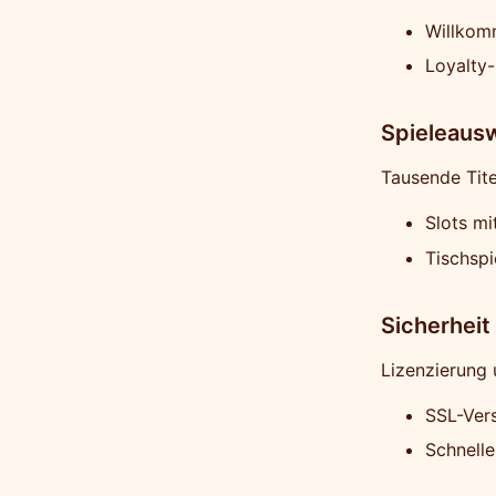
Willkom
Loyalty
Spieleaus
Tausende Tite
Slots mi
Tischspi
Sicherheit
Lizenzierung 
SSL-Ver
Schnell