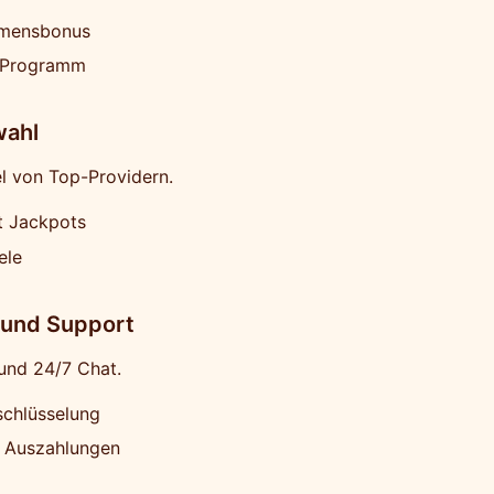
mensbonus
-Programm
wahl
l von Top-Providern.
t Jackpots
ele
 und Support
und 24/7 Chat.
schlüsselung
e Auszahlungen