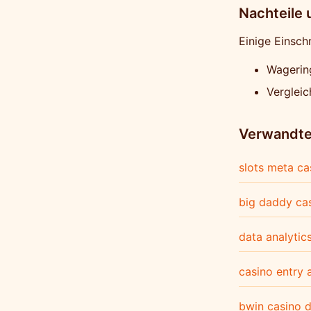
Nachteile 
Einige Einsch
Wagerin
Vergleic
Verwandt
slots meta ca
big daddy ca
data analytics
casino entry 
bwin casino 