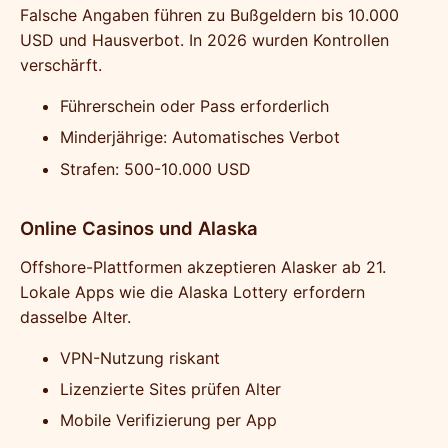
Falsche Angaben führen zu Bußgeldern bis 10.000
USD und Hausverbot. In 2026 wurden Kontrollen
verschärft.
Führerschein oder Pass erforderlich
Minderjährige: Automatisches Verbot
Strafen: 500-10.000 USD
Online Casinos und Alaska
Offshore-Plattformen akzeptieren Alasker ab 21.
Lokale Apps wie die Alaska Lottery erfordern
dasselbe Alter.
VPN-Nutzung riskant
Lizenzierte Sites prüfen Alter
Mobile Verifizierung per App