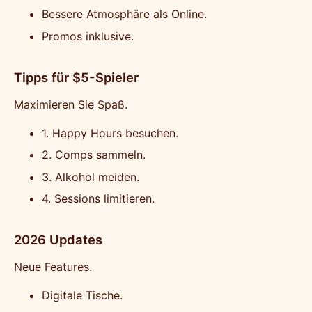
Bessere Atmosphäre als Online.
Promos inklusive.
Tipps für $5-Spieler
Maximieren Sie Spaß.
1. Happy Hours besuchen.
2. Comps sammeln.
3. Alkohol meiden.
4. Sessions limitieren.
2026 Updates
Neue Features.
Digitale Tische.