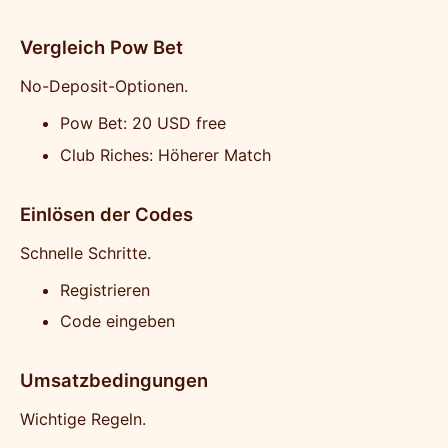
Vergleich Pow Bet
No-Deposit-Optionen.
Pow Bet: 20 USD free
Club Riches: Höherer Match
Einlösen der Codes
Schnelle Schritte.
Registrieren
Code eingeben
Umsatzbedingungen
Wichtige Regeln.