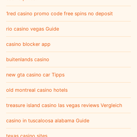
1red casino promo code free spins no deposit
rio casino vegas Guide
casino blocker app
buitenlands casino
new gta casino car Tipps
old montreal casino hotels
treasure island casino las vegas reviews Vergleich
casino in tuscaloosa alabama Guide
texas casino sites