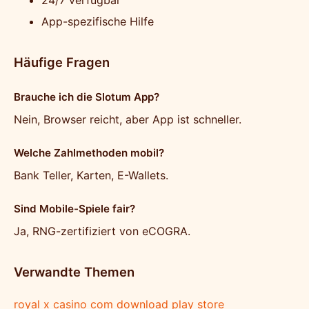
24/7 verfügbar
App-spezifische Hilfe
Häufige Fragen
Brauche ich die Slotum App?
Nein, Browser reicht, aber App ist schneller.
Welche Zahlmethoden mobil?
Bank Teller, Karten, E-Wallets.
Sind Mobile-Spiele fair?
Ja, RNG-zertifiziert von eCOGRA.
Verwandte Themen
royal x casino com download play store