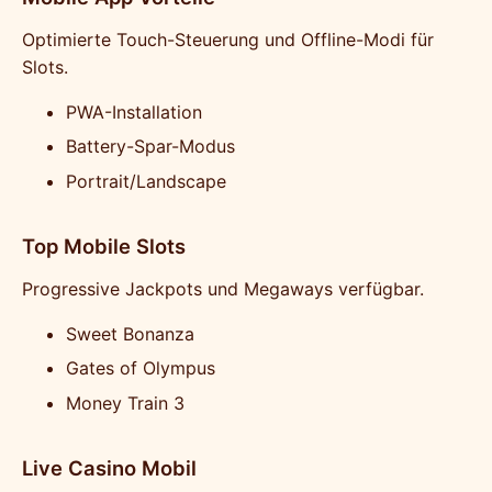
Optimierte Touch-Steuerung und Offline-Modi für
Slots.
PWA-Installation
Battery-Spar-Modus
Portrait/Landscape
Top Mobile Slots
Progressive Jackpots und Megaways verfügbar.
Sweet Bonanza
Gates of Olympus
Money Train 3
Live Casino Mobil