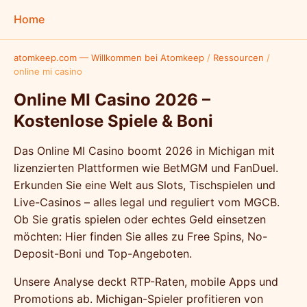
Home
atomkeep.com — Willkommen bei Atomkeep
/
Ressourcen
/
online mi casino
Online MI Casino 2026 –
Kostenlose Spiele & Boni
Das Online MI Casino boomt 2026 in Michigan mit
lizenzierten Plattformen wie BetMGM und FanDuel.
Erkunden Sie eine Welt aus Slots, Tischspielen und
Live-Casinos – alles legal und reguliert vom MGCB.
Ob Sie gratis spielen oder echtes Geld einsetzen
möchten: Hier finden Sie alles zu Free Spins, No-
Deposit-Boni und Top-Angeboten.
Unsere Analyse deckt RTP-Raten, mobile Apps und
Promotions ab. Michigan-Spieler profitieren von