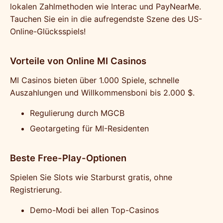
lokalen Zahlmethoden wie Interac und PayNearMe.
Tauchen Sie ein in die aufregendste Szene des US-
Online-Glücksspiels!
Vorteile von Online MI Casinos
MI Casinos bieten über 1.000 Spiele, schnelle
Auszahlungen und Willkommensboni bis 2.000 $.
Regulierung durch MGCB
Geotargeting für MI-Residenten
Beste Free-Play-Optionen
Spielen Sie Slots wie Starburst gratis, ohne
Registrierung.
Demo-Modi bei allen Top-Casinos