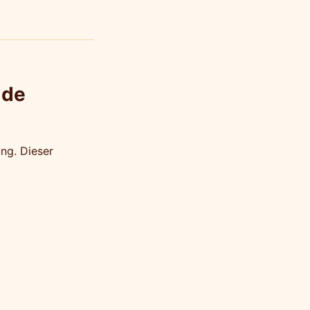
ide
ng. Dieser