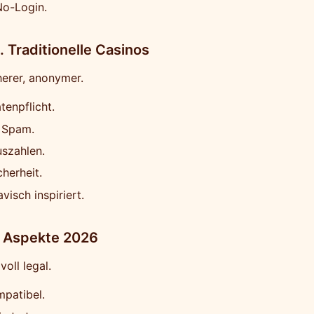
No-Login.
. Traditionelle Casinos
cherer, anonymer.
tenpflicht.
 Spam.
szahlen.
herheit.
visch inspiriert.
e Aspekte 2026
oll legal.
patibel.