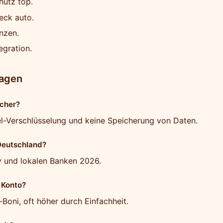
hutz top.
eck auto.
nzen.
egration.
ragen
icher?
l-Verschlüsselung und keine Speicherung von Daten.
Deutschland?
ly und lokalen Banken 2026.
 Konto?
-Boni, oft höher durch Einfachheit.