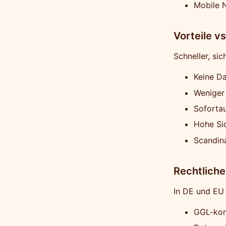
Mobile 
Vorteile vs
Schneller, si
Keine Da
Weniger
Sofortau
Hohe Sic
Scandina
Rechtlich
In DE und EU v
GGL-kom