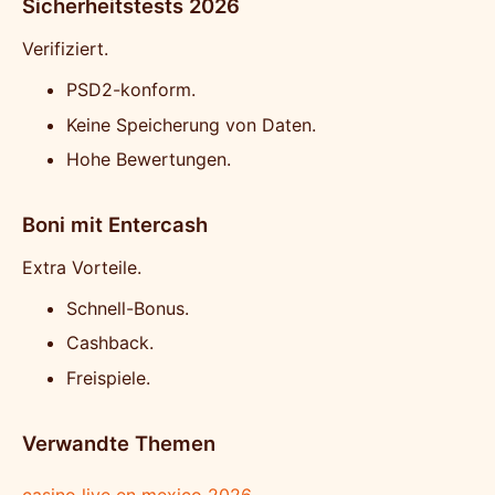
Sicherheitstests 2026
Verifiziert.
PSD2-konform.
Keine Speicherung von Daten.
Hohe Bewertungen.
Boni mit Entercash
Extra Vorteile.
Schnell-Bonus.
Cashback.
Freispiele.
Verwandte Themen
casino live en mexico 2026