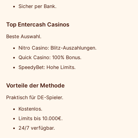
Sicher per Bank.
Top Entercash Casinos
Beste Auswahl.
Nitro Casino: Blitz-Auszahlungen.
Quick Casino: 100% Bonus.
SpeedyBet: Hohe Limits.
Vorteile der Methode
Praktisch für DE-Spieler.
Kostenlos.
Limits bis 10.000€.
24/7 verfügbar.