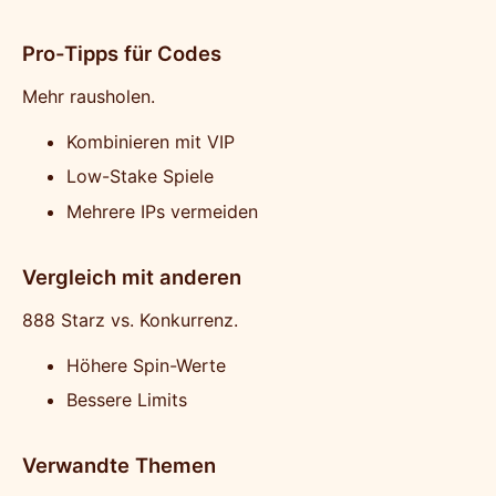
Pro-Tipps für Codes
Mehr rausholen.
Kombinieren mit VIP
Low-Stake Spiele
Mehrere IPs vermeiden
Vergleich mit anderen
888 Starz vs. Konkurrenz.
Höhere Spin-Werte
Bessere Limits
Verwandte Themen