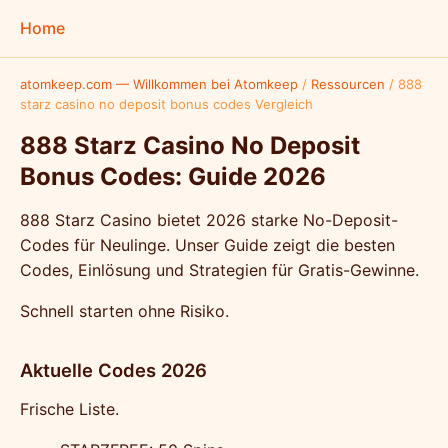
Home
atomkeep.com — Willkommen bei Atomkeep
/
Ressourcen
/
888
starz casino no deposit bonus codes Vergleich
888 Starz Casino No Deposit
Bonus Codes: Guide 2026
888 Starz Casino bietet 2026 starke No-Deposit-
Codes für Neulinge. Unser Guide zeigt die besten
Codes, Einlösung und Strategien für Gratis-Gewinne.
Schnell starten ohne Risiko.
Aktuelle Codes 2026
Frische Liste.