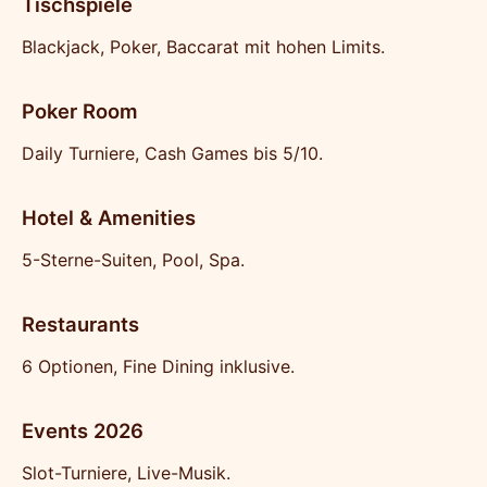
Tischspiele
Blackjack, Poker, Baccarat mit hohen Limits.
Poker Room
Daily Turniere, Cash Games bis 5/10.
Hotel & Amenities
5-Sterne-Suiten, Pool, Spa.
Restaurants
6 Optionen, Fine Dining inklusive.
Events 2026
Slot-Turniere, Live-Musik.