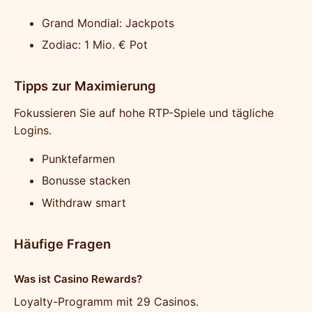
Grand Mondial: Jackpots
Zodiac: 1 Mio. € Pot
Tipps zur Maximierung
Fokussieren Sie auf hohe RTP-Spiele und tägliche
Logins.
Punktefarmen
Bonusse stacken
Withdraw smart
Häufige Fragen
Was ist Casino Rewards?
Loyalty-Programm mit 29 Casinos.