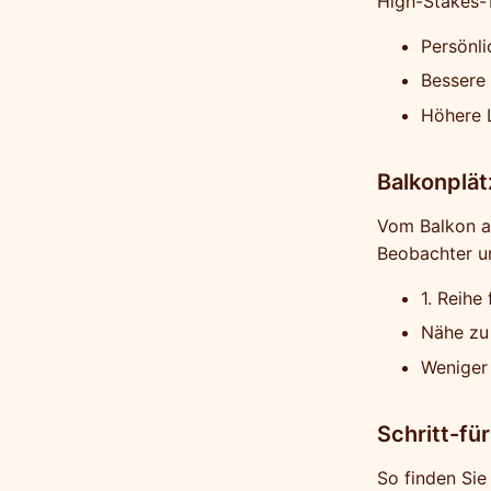
High-Stakes-T
Persönli
Bessere 
Höhere L
Balkonplät
Vom Balkon au
Beobachter u
1. Reihe
Nähe zu
Weniger
Schritt-fü
So finden Sie