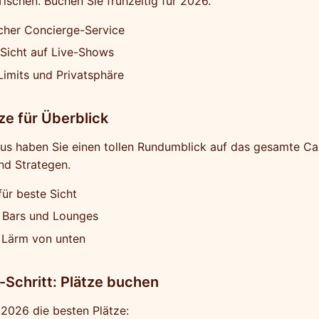
ischen. Buchen Sie frühzeitig für 2026.
cher Concierge-Service
Sicht auf Live-Shows
imits und Privatsphäre
ze für Überblick
s haben Sie einen tollen Rundumblick auf das gesamte Casi
nd Strategen.
 für beste Sicht
 Bars und Lounges
 Lärm von unten
r-Schritt: Plätze buchen
 2026 die besten Plätze: