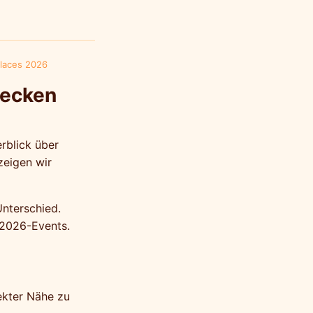
places 2026
decken
rblick über
zeigen wir
Unterschied.
r 2026-Events.
rekter Nähe zu