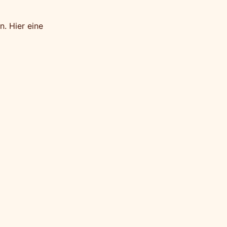
n. Hier eine