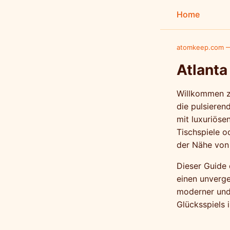
Home
atomkeep.com —
Atlanta
Willkommen z
die pulsieren
mit luxuriöse
Tischspiele o
der Nähe von 
Dieser Guide 
einen unverge
moderner und 
Glücksspiels i