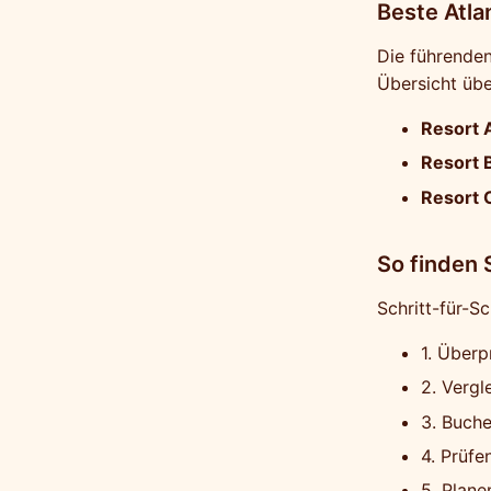
Beste Atla
Die führenden
Übersicht übe
Resort 
Resort 
Resort 
So finden 
Schritt-für-S
1. Überp
2. Vergl
3. Buche
4. Prüfe
5. Plane