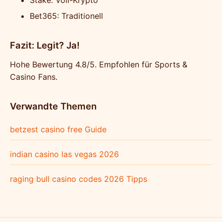
Stake: Voll-Krypto
Bet365: Traditionell
Fazit: Legit? Ja!
Hohe Bewertung 4.8/5. Empfohlen für Sports &
Casino Fans.
Verwandte Themen
betzest casino free Guide
indian casino las vegas 2026
raging bull casino codes 2026 Tipps