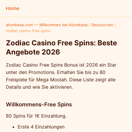
Home
atomkeep.com — Willkommen bei Atomkeep
/
Ressourcen
/
zodiac casino free spins
Zodiac Casino Free Spins: Beste
Angebote 2026
Zodiac Casino Free Spins Bonus ist 2026 ein Star
unter den Promotions. Erhalten Sie bis zu 80
Freispiele für Mega Moolah. Diese Liste zeigt alle
Details und wie Sie aktivieren.
Willkommens-Free Spins
80 Spins für 1€ Einzahlung.
Erste 4 Einzahlungen