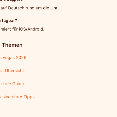
 auf Deutsch rund um die Uhr.
erfügbar?
miert für iOS/Android.
e Themen
las vegas 2026
ca Übersicht
o free Guide
asino story Tipps