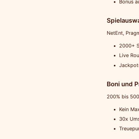
Bonus a
Spielauswa
NetEnt, Pragm
2000+ S
Live Rou
Jackpot
Boni und 
200% bis 500
Kein Ma
30x Um
Treuepu