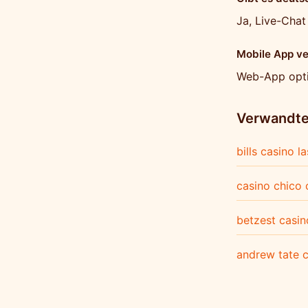
Ja, Live-Chat
Mobile App v
Web-App opti
Verwandt
bills casino 
casino chico 
betzest casin
andrew tate c