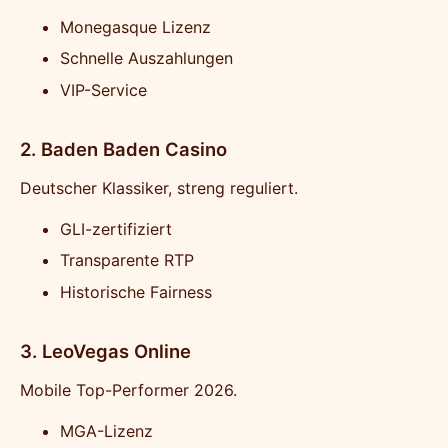
Monegasque Lizenz
Schnelle Auszahlungen
VIP-Service
2. Baden Baden Casino
Deutscher Klassiker, streng reguliert.
GLI-zertifiziert
Transparente RTP
Historische Fairness
3. LeoVegas Online
Mobile Top-Performer 2026.
MGA-Lizenz