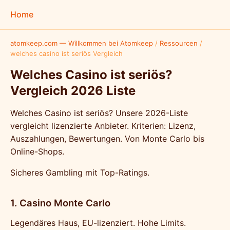
Home
atomkeep.com — Willkommen bei Atomkeep
/
Ressourcen
/
welches casino ist seriös Vergleich
Welches Casino ist seriös?
Vergleich 2026 Liste
Welches Casino ist seriös? Unsere 2026-Liste
vergleicht lizenzierte Anbieter. Kriterien: Lizenz,
Auszahlungen, Bewertungen. Von Monte Carlo bis
Online-Shops.
Sicheres Gambling mit Top-Ratings.
1. Casino Monte Carlo
Legendäres Haus, EU-lizenziert. Hohe Limits.