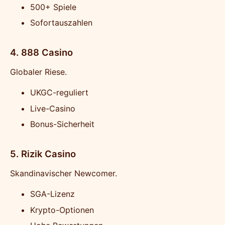
500+ Spiele
Sofortauszahlen
4. 888 Casino
Globaler Riese.
UKGC-reguliert
Live-Casino
Bonus-Sicherheit
5. Rizik Casino
Skandinavischer Newcomer.
SGA-Lizenz
Krypto-Optionen