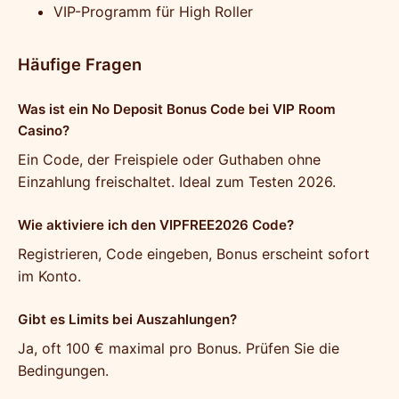
VIP-Programm für High Roller
Häufige Fragen
Was ist ein No Deposit Bonus Code bei VIP Room
Casino?
Ein Code, der Freispiele oder Guthaben ohne
Einzahlung freischaltet. Ideal zum Testen 2026.
Wie aktiviere ich den VIPFREE2026 Code?
Registrieren, Code eingeben, Bonus erscheint sofort
im Konto.
Gibt es Limits bei Auszahlungen?
Ja, oft 100 € maximal pro Bonus. Prüfen Sie die
Bedingungen.