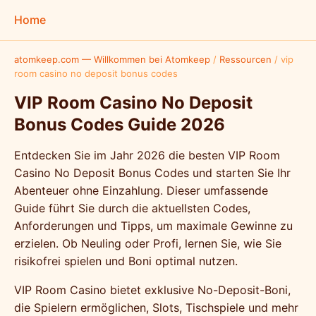
Home
atomkeep.com — Willkommen bei Atomkeep
/
Ressourcen
/
vip
room casino no deposit bonus codes
VIP Room Casino No Deposit
Bonus Codes Guide 2026
Entdecken Sie im Jahr 2026 die besten VIP Room
Casino No Deposit Bonus Codes und starten Sie Ihr
Abenteuer ohne Einzahlung. Dieser umfassende
Guide führt Sie durch die aktuellsten Codes,
Anforderungen und Tipps, um maximale Gewinne zu
erzielen. Ob Neuling oder Profi, lernen Sie, wie Sie
risikofrei spielen und Boni optimal nutzen.
VIP Room Casino bietet exklusive No-Deposit-Boni,
die Spielern ermöglichen, Slots, Tischspiele und mehr