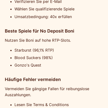
Verifizieren Sie per E-Mail
Wählen Sie qualifizierende Spiele
Umsatzbedingung: 40x erfüllen
Beste Spiele für No Deposit Boni
Nutzen Sie Boni auf hohe RTP-Slots.
Starburst (96,1% RTP)
Blood Suckers (98%)
Gonzo's Quest
Häufige Fehler vermeiden
Vermeiden Sie gängige Fallen für reibungslose
Auszahlungen.
Lesen Sie Terms & Conditions