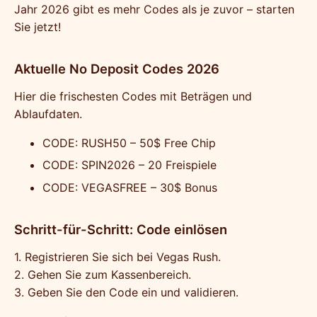
Jahr 2026 gibt es mehr Codes als je zuvor – starten
Sie jetzt!
Aktuelle No Deposit Codes 2026
Hier die frischesten Codes mit Beträgen und
Ablaufdaten.
CODE: RUSH50 – 50$ Free Chip
CODE: SPIN2026 – 20 Freispiele
CODE: VEGASFREE – 30$ Bonus
Schritt-für-Schritt: Code einlösen
1. Registrieren Sie sich bei Vegas Rush.
2. Gehen Sie zum Kassenbereich.
3. Geben Sie den Code ein und validieren.