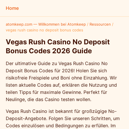
Home
atomkeep.com — Willkommen bei Atomkeep
/
Ressourcen
/
vegas rush casino no deposit bonus codes
Vegas Rush Casino No Deposit
Bonus Codes 2026 Guide
Der ultimative Guide zu Vegas Rush Casino No
Deposit Bonus Codes für 2026! Holen Sie sich
risikofreie Freispiele und Boni ohne Einzahlung. Wir
listen aktuelle Codes auf, erklären die Nutzung und
teilen Tipps für maximale Gewinne. Perfekt für
Neulinge, die das Casino testen wollen.
Vegas Rush Casino ist bekannt für großzügige No-
Deposit-Angebote. Folgen Sie unseren Schritten, um
Codes einzulösen und Bedingungen zu erfüllen. Im