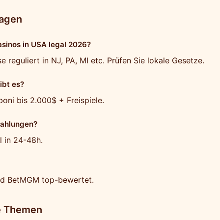
ragen
asinos in USA legal 2026?
e reguliert in NJ, PA, MI etc. Prüfen Sie lokale Gesetze.
ibt es?
ni bis 2.000$ + Freispiele.
zahlungen?
l in 24-48h.
nd BetMGM top-bewertet.
e Themen