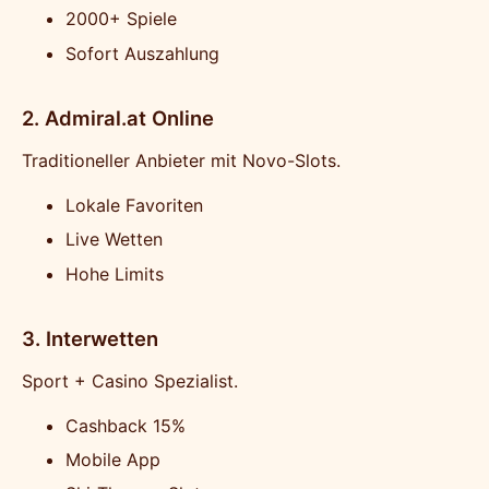
2000+ Spiele
Sofort Auszahlung
2. Admiral.at Online
Traditioneller Anbieter mit Novo-Slots.
Lokale Favoriten
Live Wetten
Hohe Limits
3. Interwetten
Sport + Casino Spezialist.
Cashback 15%
Mobile App