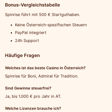
Bonus-Vergleichstabelle
Spinrise führt mit 500 € Startguthaben.
Keine Österreich-spezifischen Steuern
PayPal integriert
24h Support
Häufige Fragen
Welches ist das beste Casino in Österreich?
Spinrise für Boni, Admiral für Tradition.
Sind Gewinne steuerfrei?
Ja, bis 1.000 € pro Jahr in AT.
Welche Lizenzen brauche ich?