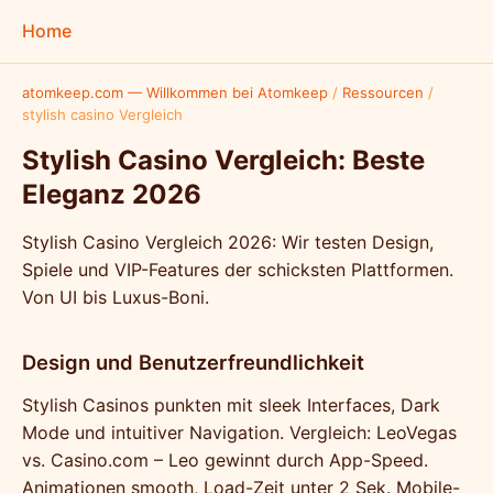
Home
atomkeep.com — Willkommen bei Atomkeep
/
Ressourcen
/
stylish casino Vergleich
Stylish Casino Vergleich: Beste
Eleganz 2026
Stylish Casino Vergleich 2026: Wir testen Design,
Spiele und VIP-Features der schicksten Plattformen.
Von UI bis Luxus-Boni.
Design und Benutzerfreundlichkeit
Stylish Casinos punkten mit sleek Interfaces, Dark
Mode und intuitiver Navigation. Vergleich: LeoVegas
vs. Casino.com – Leo gewinnt durch App-Speed.
Animationen smooth, Load-Zeit unter 2 Sek. Mobile-