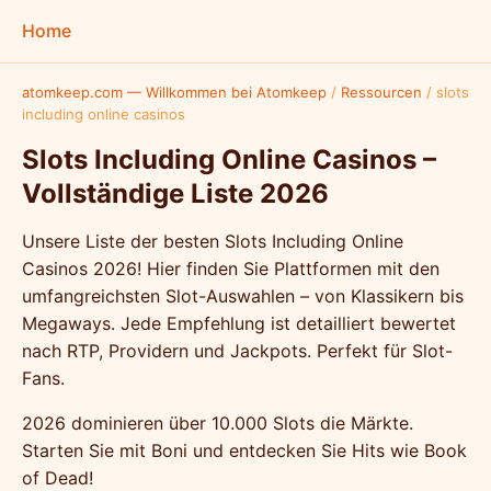
Home
atomkeep.com — Willkommen bei Atomkeep
/
Ressourcen
/
slots
including online casinos
Slots Including Online Casinos –
Vollständige Liste 2026
Unsere Liste der besten Slots Including Online
Casinos 2026! Hier finden Sie Plattformen mit den
umfangreichsten Slot-Auswahlen – von Klassikern bis
Megaways. Jede Empfehlung ist detailliert bewertet
nach RTP, Providern und Jackpots. Perfekt für Slot-
Fans.
2026 dominieren über 10.000 Slots die Märkte.
Starten Sie mit Boni und entdecken Sie Hits wie Book
of Dead!