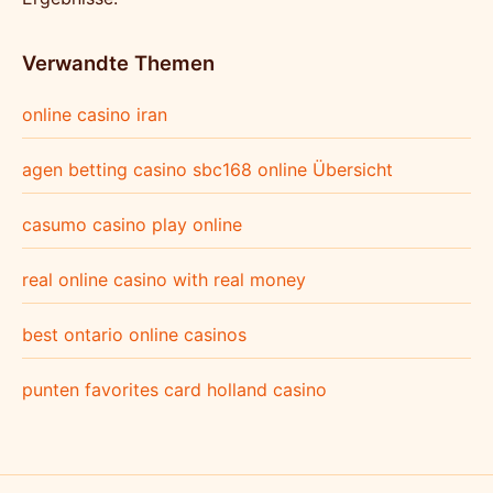
Verwandte Themen
online casino iran
agen betting casino sbc168 online Übersicht
casumo casino play online
real online casino with real money
best ontario online casinos
punten favorites card holland casino