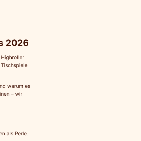
ps 2026
 Highroller
 Tischspiele
 und warum es
inen – wir
n als Perle.