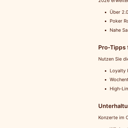
2026 erweiter
Über 2.
Poker R
Nahe Sa
Pro-Tipps
Nutzen Sie di
Loyalty
Wochent
High-Lim
Unterhalt
Konzerte im 