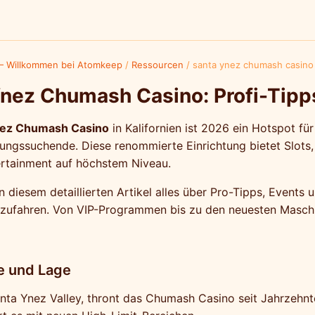
 Willkommen bei Atomkeep
/
Ressourcen
/
santa ynez chumash casino
Ynez Chumash Casino: Profi-Tip
nez Chumash Casino
in Kalifornien ist 2026 ein Hotspot für
ungssuchende. Diese renommierte Einrichtung bietet Slots,
ertainment auf höchstem Niveau.
in diesem detaillierten Artikel alles über Pro-Tipps, Events
inzufahren. Von VIP-Programmen bis zu den neuesten Masch
e und Lage
nta Ynez Valley, thront das Chumash Casino seit Jahrzehnte