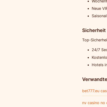
Wöchent
Neue VI
Saisonal
Sicherheit
Top-Sicherhei
24/7 Sec
Kostenlo
Hotels i
Verwandt
bet777.eu ca
nv casino no