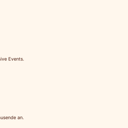
ive Events.
ausende an.