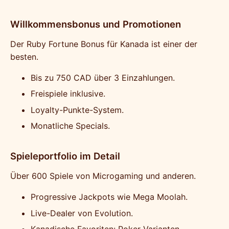
Willkommensbonus und Promotionen
Der Ruby Fortune Bonus für Kanada ist einer der
besten.
Bis zu 750 CAD über 3 Einzahlungen.
Freispiele inklusive.
Loyalty-Punkte-System.
Monatliche Specials.
Spieleportfolio im Detail
Über 600 Spiele von Microgaming und anderen.
Progressive Jackpots wie Mega Moolah.
Live-Dealer von Evolution.
Kanadische Favoriten: Poker-Varianten.