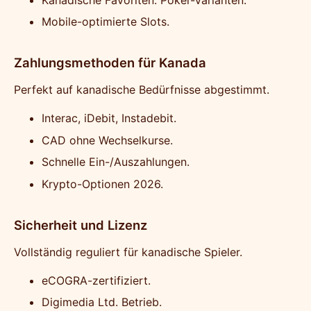
Mobile-optimierte Slots.
Zahlungsmethoden für Kanada
Perfekt auf kanadische Bedürfnisse abgestimmt.
Interac, iDebit, Instadebit.
CAD ohne Wechselkurse.
Schnelle Ein-/Auszahlungen.
Krypto-Optionen 2026.
Sicherheit und Lizenz
Vollständig reguliert für kanadische Spieler.
eCOGRA-zertifiziert.
Digimedia Ltd. Betrieb.